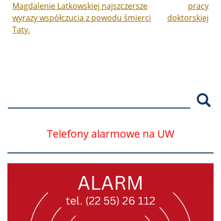
Magdalenie Latkowskiej najszczersze
pracy
wyrazy współczucia z powodu śmierci
doktorskiej
Taty.
Szu
Telefony alarmowe na UW