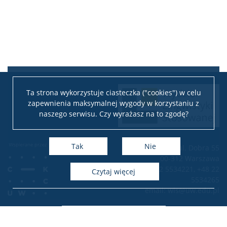
Ta strona wykorzystuje ciasteczka ("cookies") w celu
zapewnienia maksymalnej wygody w korzystaniu z
naszego serwisu. Czy wyrażasz na to zgodę?
Tak
Nie
ul. Dobra 55
00-312 Warszawa
tel.: +48 22 5534221, +48 22
czytaj więcej
5534265
email: wls@uw.edu.pl
Deklaracja dostępności