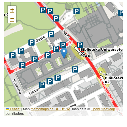
+
−
Leaflet
|
Map
memomaps.de
CC-BY-SA
, map data ©
OpenStreetMap
contributors