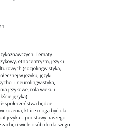
ien
 językoznawczych. Tematy
zykowy, etnocentryzm, język i
ulturowych (socjolingwistyka,
łecznej w języku, języki
ycho- i neurolingwistyka,
ia językowe, rola wieku i
ście języka).
ół społeczeństwa będzie
wierdzenia, które mogą być dla
iat języka – podstawy naszego
e zachęci wiele osób do dalszego