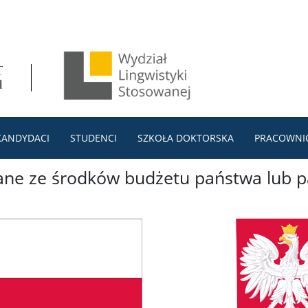
KANDYDACI
STUDENCI
SZKOŁA DOKTORSKA
PRACOWNI
wane ze środków budżetu państwa lub