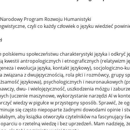
Narodowy Program Rozwoju Humanistyki
ngwistyczne, czyli co każdy człowiek o języku wiedzieć powin
ł
nie polskiemu społeczeństwu charakterystyki języka i odkryć
 kwestii antropologicznych i etnograficznych (relatywizm ję
 geneza i ewolucja języka, kontakt językowy), socjologiczno-k
a związana z dwujęzycznością, rola płci i rozmówcy, grupy spo
tożsamość językowa), psychologicznych i neuronaukowych (ps
nawczy, dwu- i wielojęzyczność, uszkodzenia mózgu i zaburzen
znych (uczenie maszynowe, wykorzystanie narzędzi AI w kontek
rczyć wiedzy w pigułce w przystępny sposób. Sprawić, że og
eliminuje się często niepoparte żadnymi dowodami opinie i st
łabym, aby książka otworzyła czytelników na fascynujący św
parciu o rzetelną wiedzę i bez uprzedzeń. Mam nadzieję, ż