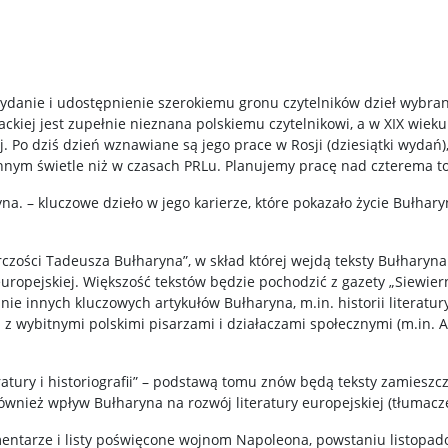
wydanie i udostępnienie szerokiemu gronu czytelników dzieł wybr
rackiej jest zupełnie nieznana polskiemu czytelnikowi, a w XIX wie
iej. Po dziś dzień wznawiane są jego prace w Rosji (dziesiątki wydań),
innym świetle niż w czasach PRLu. Planujemy pracę nad czterema 
. – kluczowe dzieło w jego karierze, które pokazało życie Bułharyn
órczości Tadeusza Bułharyna”, w skład której wejdą teksty Bułharyna 
 europejskiej. Większość tekstów będzie pochodzić z gazety „Siewiern
e innych kluczowych artykułów Bułharyna, m.in. historii literatury
i z wybitnymi polskimi pisarzami i działaczami społecznymi (m.i
eratury i historiografii” – podstawą tomu znów będą teksty zamieszc
wnież wpływ Bułharyna na rozwój literatury europejskiej (tłumacze
komentarze i listy poświęcone wojnom Napoleona, powstaniu listopa