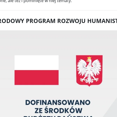
e, ale też i pominięte w niej tematy.
RODOWY PROGRAM ROZWOJU HUMANIST