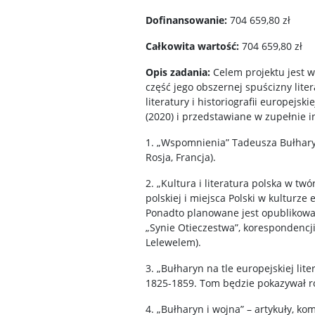
Dofinansowanie:
704 659,80 zł
Całkowita wartość:
704 659,80 zł
Opis zadania:
Celem projektu jest 
część jego obszernej spuścizny lite
literatury i historiografii europejsk
(2020) i przedstawiane w zupełnie 
1. „Wspomnienia” Tadeusza Bułharyna
Rosja, Francja).
2. „Kultura i literatura polska w tw
polskiej i miejsca Polski w kulturze
Ponadto planowane jest opublikowani
„Synie Otieczestwa”, korespondencj
Lelewelem).
3. „Bułharyn na tle europejskiej lit
1825-1859. Tom będzie pokazywał ró
4. „Bułharyn i wojna” – artykuły, 