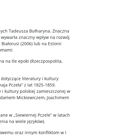
anych Tadeusza Bułharyna. Znaczna
ku wywarła znaczny wpływ na rozwój
 Białorusi (2006) lub na Estonii
tomami:
a na tle epoki (Rzeczpospolita,
dotyczące literatury i kultury
aja Pczeła” z lat 1825-1859.
 i kultury polskiej zamieszczonej w
n. Adamem Mickiewiczem, Joachimem
zane w „Siewiernej Pczele” w latach
nia na wiele języków).
dowemu oraz innym konfliktom w I