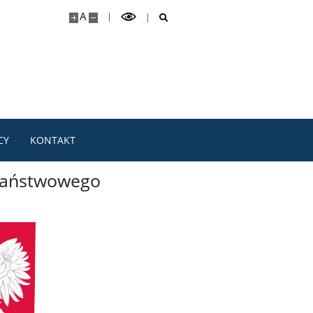
A
CY
KONTAKT
 państwowego