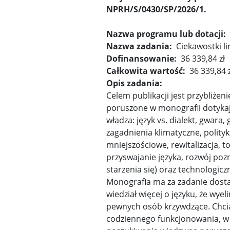
NPRH/S/0430/SP/2026/1.
Nazwa programu lub dotacji:
Nazwa zadania:
Ciekawostki li
Dofinansowanie:
36 339,84 zł
Całkowita wartość:
36 339,84 z
Opis zadania:
Celem publikacji jest przybliże
poruszone w monografii dotykają
władza: język vs. dialekt, gwara,
zagadnienia klimatyczne, polityk
mniejszościowe, rewitalizacja, 
przyswajanie języka, rozwój poz
starzenia się) oraz technologic
Monografia ma za zadanie dosta
wiedział więcej o języku, że wy
pewnych osób krzywdzące. Chcia
codziennego funkcjonowania, w o