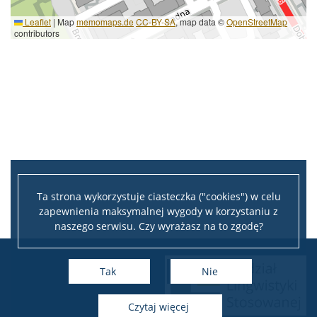
Leaflet
|
Map
memomaps.de
CC-BY-SA
, map data ©
OpenStreetMap
contributors
Ta strona wykorzystuje ciasteczka ("cookies") w celu
zapewnienia maksymalnej wygody w korzystaniu z
naszego serwisu. Czy wyrażasz na to zgodę?
Tak
Nie
czytaj więcej