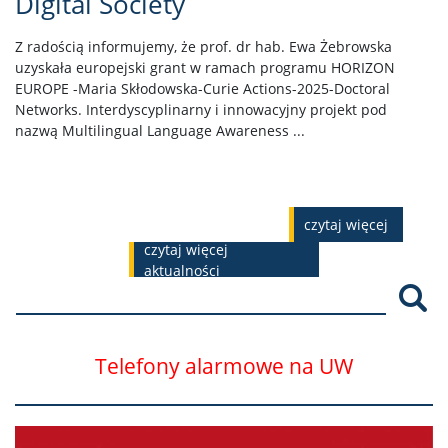
Digital Society
Z radością informujemy, że prof. dr hab. Ewa Żebrowska
uzyskała europejski grant w ramach programu HORIZON
EUROPE -Maria Skłodowska-Curie Actions-2025-Doctoral
Networks. Interdyscyplinarny i innowacyjny projekt pod
nazwą Multilingual Language Awareness ...
czytaj więcej
czytaj więcej
aktualności
Szu
Telefony alarmowe na UW